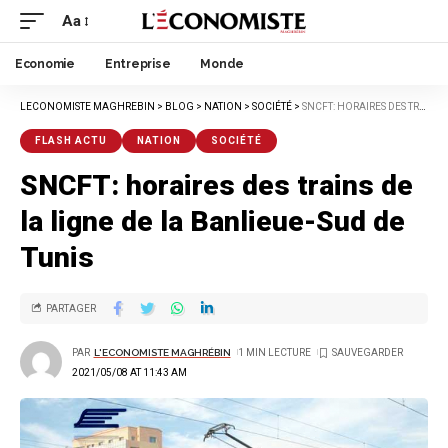
Aa
Economie
Entreprise
Monde
LECONOMISTE MAGHREBIN
>
BLOG
>
NATION
>
SOCIÉTÉ
>
SNCFT: HORAIRES DES TRAINS DE LA LIGNE DE LA BANLIEUE-SUD DE TUNIS
FLASH ACTU
NATION
SOCIÉTÉ
SNCFT: horaires des trains de
la ligne de la Banlieue-Sud de
Tunis
PARTAGER
PAR
L'ECONOMISTE MAGHRÉBIN
1 MIN LECTURE
2021/05/08 AT 11:43 AM