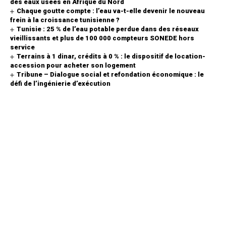
des eaux usées en Afrique du Nord
Chaque goutte compte : l’eau va-t-elle devenir le nouveau
frein à la croissance tunisienne ?
Tunisie : 25 % de l’eau potable perdue dans des réseaux
vieillissants et plus de 100 000 compteurs SONEDE hors
service
Terrains à 1 dinar, crédits à 0 % : le dispositif de location-
accession pour acheter son logement
Tribune – Dialogue social et refondation économique : le
défi de l’ingénierie d’exécution