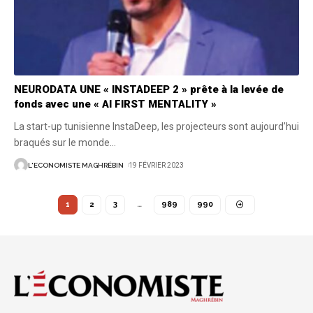
NEURODATA UNE « INSTADEEP 2 » prête à la levée de
fonds avec une « AI FIRST MENTALITY »
La start-up tunisienne InstaDeep, les projecteurs sont aujourd’hui
braqués sur le monde
…
L'ECONOMISTE MAGHRÉBIN
19 FÉVRIER 2023
1
2
3
…
989
990