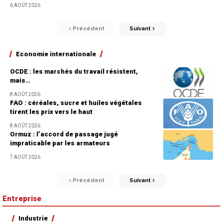
6 AOÛT 2026
Précédent
Suivant
Economie internationale
OCDE : les marchés du travail résistent,
mais…
8 AOÛT 2026
FAO : céréales, sucre et huiles végétales
tirent les prix vers le haut
8 AOÛT 2026
Ormuz : l’accord de passage jugé
impraticable par les armateurs
7 AOÛT 2026
Précédent
Suivant
Entreprise
Industrie