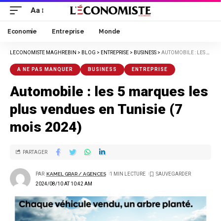
Aa
Economie
Entreprise
Monde
LECONOMISTE MAGHREBIN
>
BLOG
>
ENTREPRISE
>
BUSINESS
>
AUTOMOBILE : LES 5 MARQUES LES PLUS VENDUES EN TUNISIE (7 MOIS 2024)
A NE PAS MANQUER
BUSINESS
ENTREPRISE
Automobile : les 5 marques les
plus vendues en Tunisie (7
mois 2024)
PARTAGER
PAR
KAMEL GRAR / AGENCES
1 MIN LECTURE
2024/08/10 AT 10:42 AM