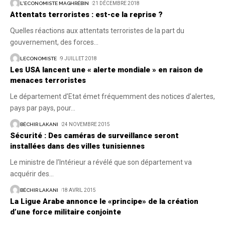
L'ECONOMISTE MAGHRÉBIN
21 DÉCEMBRE 2018
Attentats terroristes : est-ce la reprise ?
Quelles réactions aux attentats terroristes de la part du
gouvernement, des forces
…
LECONOMISTE
9 JUILLET 2018
Les USA lancent une « alerte mondiale » en raison de
menaces terroristes
Le département d’Etat émet fréquemment des notices d’alertes,
pays par pays, pour
…
BÉCHIR LAKANI
24 NOVEMBRE 2015
Sécurité : Des caméras de surveillance seront
installées dans des villes tunisiennes
Le ministre de l’Intérieur a révélé que son département va
acquérir des
…
BÉCHIR LAKANI
18 AVRIL 2015
La Ligue Arabe annonce le «principe» de la création
d’une force militaire conjointe