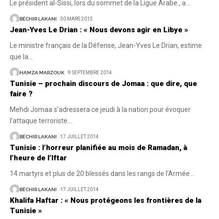
Le président al-Sissi, lors du sommet de la Ligue Arabe , a
…
BÉCHIR LAKANI
30 MARS 2015
Jean-Yves Le Drian : « Nous devons agir en Libye »
Le ministre français de la Défense, Jean-Yves Le Drian, estime
que la
…
HAMZA MARZOUK
9 SEPTEMBRE 2014
Tunisie – prochain discours de Jomaa : que dire, que
faire ?
Mehdi Jomaa s’adressera ce jeudi à la nation pour évoquer
l’attaque terroriste
…
BÉCHIR LAKANI
17 JUILLET 2014
Tunisie : l’horreur planifiée au mois de Ramadan, à
l’heure de l’Iftar
14 martyrs et plus de 20 blessés dans les rangs de l’Armée
…
BÉCHIR LAKANI
17 JUILLET 2014
Khalifa Haftar : « Nous protégeons les frontières de la
Tunisie »