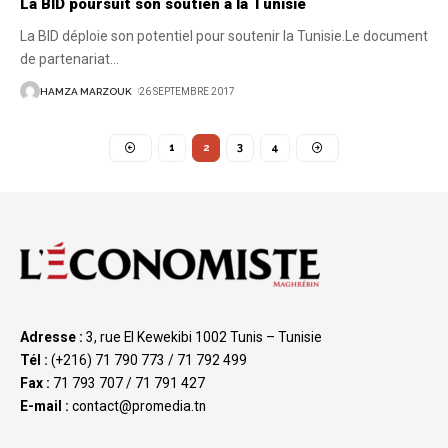
La BID poursuit son soutien à la Tunisie
La BID déploie son potentiel pour soutenir la Tunisie.Le document
de partenariat
…
HAMZA MARZOUK
26 SEPTEMBRE 2017
1
2
3
4
Adresse :
3, rue El Kewekibi 1002 Tunis – Tunisie
Tél :
(+216) 71 790 773 / 71 792 499
Fax :
71 793 707 / 71 791 427
E-mail :
contact@promedia.tn