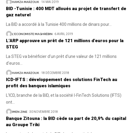
HAMZA MARZOUK
14 MAI 2019
BID -Tunisie : 400 MDT alloués au projet de transfert de
gaz naturel
La BID a accordé à la Tunisie 400 millions de dinars pour
…
L'ECONOMISTE MAGHRÉBIN
6 AVRIL 2019
L’ARP approuve un prêt de 121 millions d’euros pour la
STEG
La STEG va bénéficier d'un prêt d'une valeur de 121 millions
d'euros
…
HAMZA MARZOUK
18 DÉCEMBRE 2018
ICD-IFTS : développement des solutions FinTech au
profit des banques islamiques
L'ICD, branche de la BID, et la société I-FinTech Solutions (IFTS)
ont
…
IMEN ZINE
30 NOVEMBRE 2018
Banque Zitouna : la BID cède sa part de 20,9% du capital
au Groupe Triki