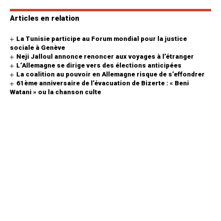
Articles en relation
La Tunisie participe au Forum mondial pour la justice
sociale à Genève
Neji Jalloul annonce renoncer aux voyages à l’étranger
L’Allemagne se dirige vers des élections anticipées
La coalition au pouvoir en Allemagne risque de s’effondrer
61ème anniversaire de l’évacuation de Bizerte : « Beni
Watani » ou la chanson culte