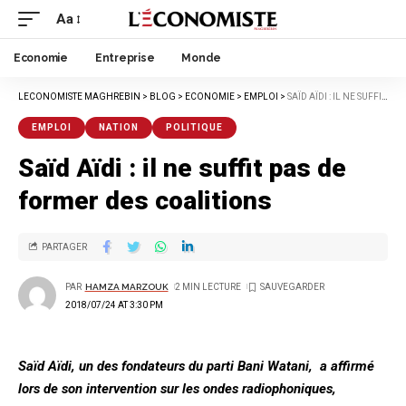
Aa
Economie
Entreprise
Monde
LECONOMISTE MAGHREBIN
>
BLOG
>
ECONOMIE
>
EMPLOI
>
SAÏD AÏDI : IL NE SUFFIT PAS DE FORMER DES COALITIONS
EMPLOI
NATION
POLITIQUE
Saïd Aïdi : il ne suffit pas de
former des coalitions
PARTAGER
PAR
HAMZA MARZOUK
2 MIN LECTURE
2018/07/24 AT 3:30 PM
Saïd Aïdi, un des fondateurs du parti Bani Watani, a affirmé
lors de son intervention sur les ondes radiophoniques,