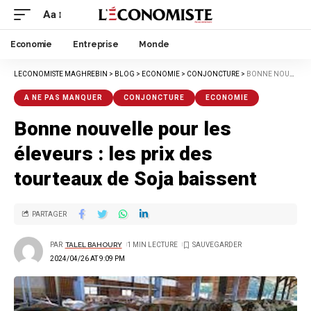
Aa
Economie
Entreprise
Monde
LECONOMISTE MAGHREBIN
>
BLOG
>
ECONOMIE
>
CONJONCTURE
>
BONNE NOUVELLE POUR LES ÉLEVEURS : LES PRIX DES TOURTEAUX DE SOJA BAISSENT
A NE PAS MANQUER
CONJONCTURE
ECONOMIE
Bonne nouvelle pour les
éleveurs : les prix des
tourteaux de Soja baissent
PARTAGER
PAR
TALEL BAHOURY
1 MIN LECTURE
2024/04/26 AT 9:09 PM