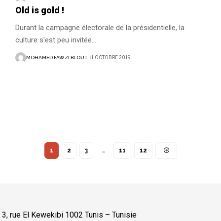
Old is gold !
Durant la campagne électorale de la présidentielle, la
culture s'est peu invitée...
MOHAMED FAWZI BLOUT
1 OCTOBRE 2019
1
2
3
…
11
12
:
3, rue El Kewekibi 1002 Tunis – Tunisie