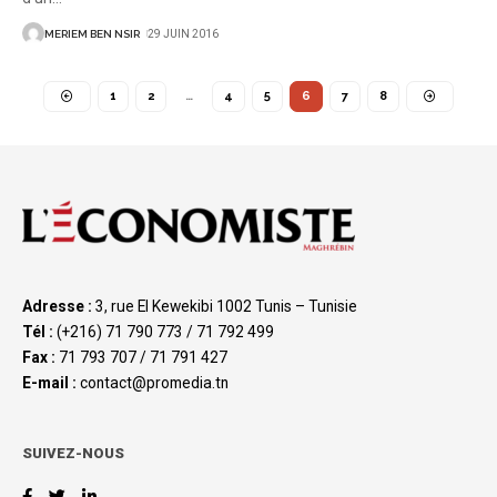
MERIEM BEN NSIR
29 JUIN 2016
1
2
…
4
5
6
7
8
Adresse :
3, rue El Kewekibi 1002 Tunis – Tunisie
Tél :
(+216) 71 790 773 / 71 792 499
Fax :
71 793 707 / 71 791 427
E-mail :
contact@promedia.tn
SUIVEZ-NOUS