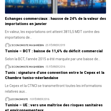
Echanges commerciaux : hausse de 24% de la valeur des
importations en janvier
En valeur, les exportations ont atteint 3815,5 MDT contre des
importations de
…
L'ECONOMISTE MAGHRÉBIN
25 FÉVRIER 2019
Tunisie – BCT : baisse de 11,6% du déficit commercial
Selon la BCT, l’année 2015 a été marquée par une baisse de
…
L'ECONOMISTE MAGHRÉBIN
15 FÉVRIER 2016
Tunis : signature d’une convention entre le Cepex et la
Chambre tuniso-néerlandaise
Le Cepex et la CTNCI se transmettront toutes les informations
relatives aux
…
LECONOMISTE
10 FÉVRIER 2016
Tunisie – UE : vers une maîtrise des risques sanitaires
et environnementaux