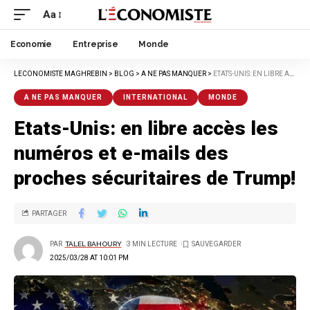
Aa
Economie
Entreprise
Monde
LECONOMISTE MAGHREBIN
>
BLOG
>
A NE PAS MANQUER
>
ETATS-UNIS: EN LIBRE ACCÈS LES NUMÉROS ET E-MAILS DES PROCHES SÉCURITAIRES DE TRUMP!
A NE PAS MANQUER
INTERNATIONAL
MONDE
Etats-Unis: en libre accès les
numéros et e-mails des
proches sécuritaires de Trump!
PARTAGER
PAR
TALEL BAHOURY
3 MIN LECTURE
2025/03/28 AT 10:01 PM