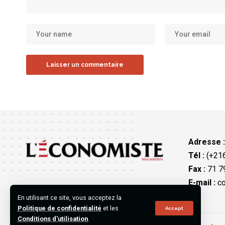
Adresse 
Tél :
(+216
Fax :
71 79
E-mail :
co
En utilisant ce site, vous acceptez la
Politique de confidentialité
et les
Accept
Conditions d'utilisation
.