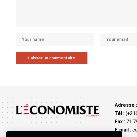
Adresse 
Tél :
(+216
Fax :
71 79
E-mail :
co