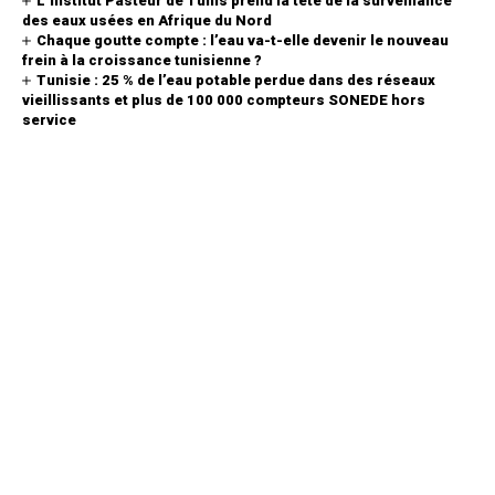
L’Institut Pasteur de Tunis prend la tête de la surveillance
des eaux usées en Afrique du Nord
Chaque goutte compte : l’eau va-t-elle devenir le nouveau
frein à la croissance tunisienne ?
Tunisie : 25 % de l’eau potable perdue dans des réseaux
vieillissants et plus de 100 000 compteurs SONEDE hors
service