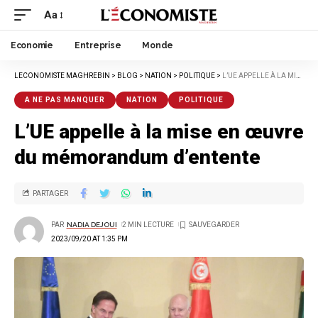
Aa
Economie
Entreprise
Monde
LECONOMISTE MAGHREBIN
>
BLOG
>
NATION
>
POLITIQUE
>
L’UE APPELLE À LA MISE EN ŒUVRE DU MÉMORANDUM D’ENTENTE
A NE PAS MANQUER
NATION
POLITIQUE
L’UE appelle à la mise en œuvre
du mémorandum d’entente
PARTAGER
PAR
NADIA DEJOUI
2 MIN LECTURE
2023/09/20 AT 1:35 PM