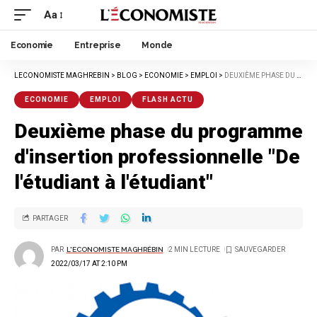
Aa
Economie
Entreprise
Monde
LECONOMISTE MAGHREBIN
>
BLOG
>
ECONOMIE
>
EMPLOI
>
DEUXIÈME PHASE DU PROGRAMME D'INSERTION PROFESSIONNELLE "DE L'ÉTUDIANT À L'ÉTUDIANT"
ECONOMIE
EMPLOI
FLASH ACTU
Deuxième phase du programme
d'insertion professionnelle "De
l'étudiant à l'étudiant"
PARTAGER
PAR
L'ECONOMISTE MAGHRÉBIN
2 MIN LECTURE
2022/03/17 AT 2:10 PM