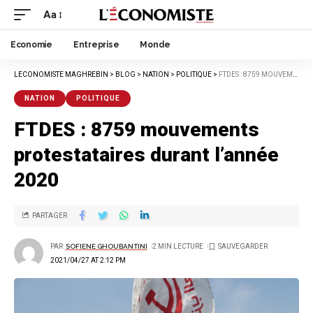
Aa
Economie
Entreprise
Monde
LECONOMISTE MAGHREBIN
>
BLOG
>
NATION
>
POLITIQUE
>
FTDES : 8759 MOUVEMENTS PROTESTATAIRES DURANT L’ANNÉE 2020
NATION
POLITIQUE
FTDES : 8759 mouvements
protestataires durant l’année
2020
PARTAGER
PAR
SOFIENE GHOUBANTINI
2 MIN LECTURE
2021/04/27 AT 2:12 PM