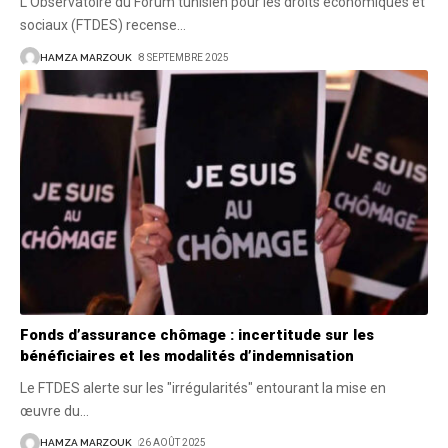
L’Observatoire du Forum tunisien pour les droits économiques et
sociaux (FTDES) recense
…
HAMZA MARZOUK
8 SEPTEMBRE 2025
Fonds d’assurance chômage : incertitude sur les
bénéficiaires et les modalités d’indemnisation
Le FTDES alerte sur les "irrégularités" entourant la mise en
œuvre du
…
HAMZA MARZOUK
26 AOÛT 2025