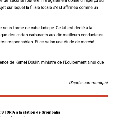
e de sécurité routière. Il a également donné un aperçu sur
ujet sur lequel la filiale locale s’est affirmée comme un
ue sous forme de cube ludique. Ce kit est dédié à la
i que des cartes carburants aux dix meilleurs conducteurs
stes responsables. Et ce selon une étude de marché
sence de Kamel Doukh, ministre de l’Équipement ainsi que
D’après communiqué
 STORIA à la station de Grombalia