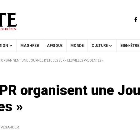
TION
MAGHREB
AFRIQUE
MONDE
CULTURE
BIEN-ÊTRE
PR ORGANISENT UNE JOURNÉE D’ÉTUDES SUR « LES VILLES PRUDENTES »
ATPR organisent une Jo
es »