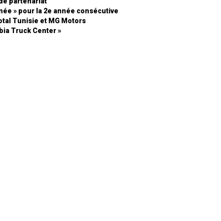
de partenariat
année » pour la 2e année consécutive
otal Tunisie et MG Motors
ubia Truck Center »