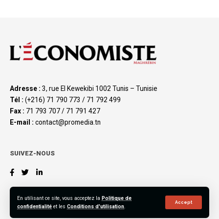
Adresse :
3, rue El Kewekibi 1002 Tunis – Tunisie
Tél :
(+216) 71 790 773 / 71 792 499
Fax :
71 793 707 / 71 791 427
E-mail :
contact@promedia.tn
SUIVEZ-NOUS
En utilisant ce site, vous acceptez la
Politique de
Accept
confidentialité
et les
Conditions d'utilisation
.
©2023 L’Économiste Maghrébin, All Rights Reserved