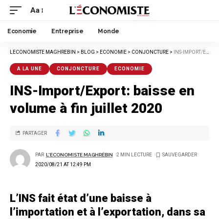
Aa
Economie
Entreprise
Monde
LECONOMISTE MAGHREBIN
>
BLOG
>
ECONOMIE
>
CONJONCTURE
>
INS-IMPORT/EXPORT: BAISSE EN VOLUME À FIN JUILLET 2020
A LA UNE
CONJONCTURE
ECONOMIE
INS-Import/Export: baisse en
volume à fin juillet 2020
PARTAGER
PAR
L'ECONOMISTE MAGHRÉBIN
2 MIN LECTURE
2020/08/21 AT 12:49 PM
L’INS fait état d’une baisse à
l’importation et à l’exportation, dans sa