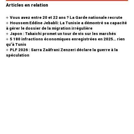
Articles en relation
Vous avez entre 20 et 22 ans ? La Garde nationale recrute
Houssem Eddine Jebabli: La Tunisie a démontré sa capacité
à gérer le dossier de la migration irrégulière
Japon : Takaichi promet un tour de vis sur les marchés
5 180 infractions économiques enregistrées en 2025… rien
qu’à Tunis
PLF 2026 : Sarra Zaâfrani Zenzeri déclare la guerre à la
spéculation