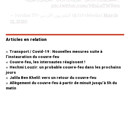
pic.twitter.com/HInLuTWSwn
— Jordan TV-التلفزيون الأردني (@JrtvMedia)
March
21, 2020
Articles en relation
Transport / Covid-19 : Nouvelles mesures suite à
l’instauration du couvre-feu
Couvre-feu, les internautes réagissent !
Hechmi Louzir: un probable couvre-feu dans les prochains
jours
Jalila Ben Khelil: vers un retour du couvre-feu
Allègement du couvre-feu à partir de minuit jusqu’à 5h du
matin