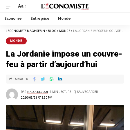
Aa
Economie
Entreprise
Monde
LECONOMISTE MAGHREBIN
>
BLOG
>
MONDE
>
LA JORDANIE IMPOSE UN COUVRE-FEU À PARTIR D’AUJOURD’HUI
MONDE
La Jordanie impose un couvre-
feu à partir d’aujourd’hui
PARTAGER
PAR
NADIA DEJOUI
3 MIN LECTURE
2020/03/21 AT 3:30 PM