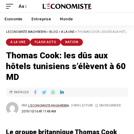
Aa
Economie
Entreprise
Monde
LECONOMISTE MAGHREBIN
>
BLOG
>
A LA UNE
>
THOMAS COOK: LES DÛS AUX HÔTELS TUNISIENS S’ÉLÈVENT À 60 MD
A LA UNE
FLASH ACTU
NATION
Thomas Cook: les dûs aux
hôtels tunisiens s’élèvent à 60
MD
PARTAGER
PAR
L'ECONOMISTE MAGHRÉBIN
2 MIN LECTURE
2019/10/16 AT 11:48 AM
Le groupe britannique Thomas Cook