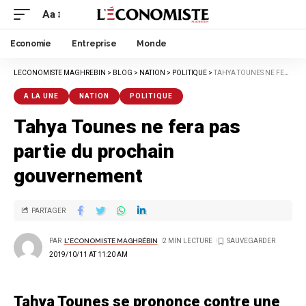
Aa
Economie
Entreprise
Monde
LECONOMISTE MAGHREBIN
>
BLOG
>
NATION
>
POLITIQUE
>
TAHYA TOUNES NE FERA PAS PARTIE DU PROCHAIN GOUVERNEMENT
A LA UNE
NATION
POLITIQUE
Tahya Tounes ne fera pas
partie du prochain
gouvernement
PARTAGER
PAR
L'ECONOMISTE MAGHRÉBIN
2 MIN LECTURE
2019/10/11 AT 11:20 AM
Tahya Tounes se prononce contre une