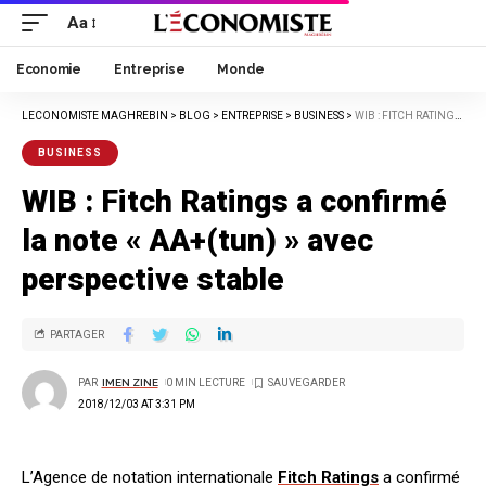
Aa
Economie
Entreprise
Monde
LECONOMISTE MAGHREBIN
>
BLOG
>
ENTREPRISE
>
BUSINESS
>
WIB : FITCH RATINGS A CONFIRMÉ LA NOTE « AA+(TUN) » AVEC PERSPECTIVE STABLE
BUSINESS
WIB : Fitch Ratings a confirmé
la note « AA+(tun) » avec
perspective stable
PARTAGER
PAR
IMEN ZINE
0 MIN LECTURE
2018/12/03 AT 3:31 PM
L’Agence de notation internationale
Fitch Ratings
a confirmé