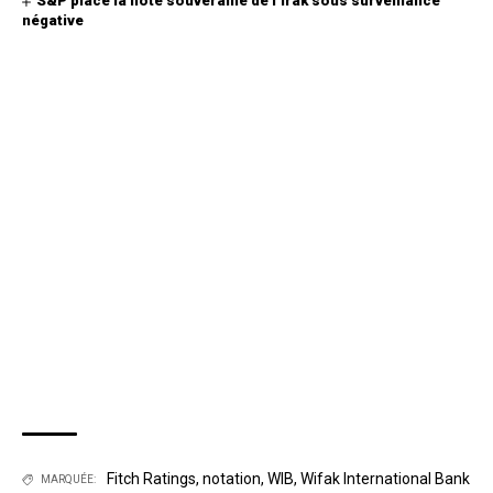
S&P place la note souveraine de l’Irak sous surveillance
négative
Fitch Ratings
,
notation
,
WIB
,
Wifak International Bank
MARQUÉE: