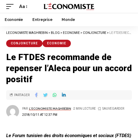
Aa
Economie
Entreprise
Monde
LECONOMISTE MAGHREBIN
>
BLOG
>
ECONOMIE
>
CONJONCTURE
>
LE FTDES RECOMMANDE DE REPENSER L’ALECA POUR UN ACCORD POSITIF
CONJONCTURE
ECONOMIE
Le FTDES recommande de
repenser l’Aleca pour un accord
positif
PARTAGER
PAR
L'ECONOMISTE MAGHRÉBIN
2 MIN LECTURE
2018/10/11 AT 12:37 PM
Le Forum tunisien des droits économiques et sociaux (FTDES)