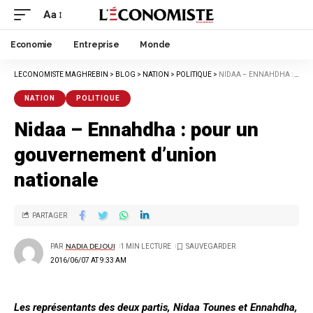
Aa
Economie
Entreprise
Monde
LECONOMISTE MAGHREBIN
>
BLOG
>
NATION
>
POLITIQUE
>
NIDAA – ENNAHDHA : POUR UN GOUVERNEMENT D’UNION NATIONALE
NATION
POLITIQUE
Nidaa – Ennahdha : pour un
gouvernement d’union
nationale
PARTAGER
PAR
NADIA DEJOUI
1 MIN LECTURE
2016/06/07 AT 9:33 AM
Les représentants des deux partis, Nidaa Tounes et Ennahdha,