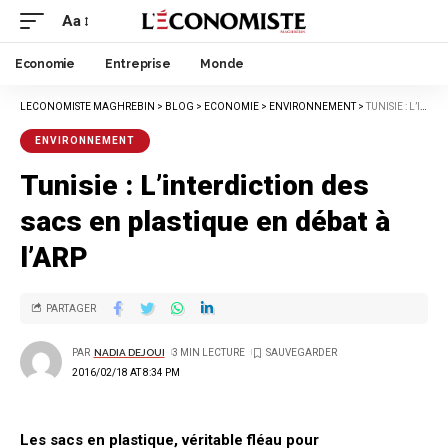
Aa
Economie
Entreprise
Monde
LECONOMISTE MAGHREBIN
>
BLOG
>
ECONOMIE
>
ENVIRONNEMENT
>
TUNISIE : L’INTERDICTION DES SACS EN PLASTIQUE EN DÉBAT À L’ARP
ENVIRONNEMENT
Tunisie : L’interdiction des
sacs en plastique en débat à
l’ARP
PARTAGER
PAR
NADIA DEJOUI
3 MIN LECTURE
2016/02/18 AT 8:34 PM
Les sacs en plastique, véritable fléau pour