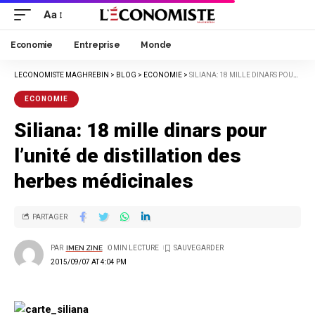
Aa
Economie
Entreprise
Monde
LECONOMISTE MAGHREBIN
>
BLOG
>
ECONOMIE
>
SILIANA: 18 MILLE DINARS POUR L’UNITÉ DE DISTILLATION DES HERBES MÉDICINALES
ECONOMIE
Siliana: 18 mille dinars pour
l’unité de distillation des
herbes médicinales
PARTAGER
PAR
IMEN ZINE
0 MIN LECTURE
2015/09/07 AT 4:04 PM