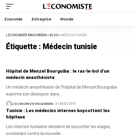
Economie
Entreprise
Monde
LECONOMISTE MAGHREBIN
>
BLOG
>
MÉDECIN TUNISIE
Étiquette :
Médecin tunisie
Hôpital de Menzel Bourguiba : le ras-le-bol d’un
médecin anesthésiste
Un médecin anesthésiste de l'hôpital de Menzel Bourguiba
exprime son désespoir dans
…
L'ECONOMISTE MAGHRÉBIN
21 AOÛT 2019
Tunisie : Les médecins internes boycottent les
hôpitaux
Les internes tunisiens décident de boycotter les stages,
protestant contre la nouvelle
…