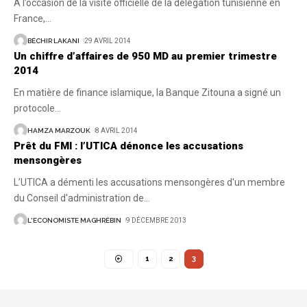
A l’occasion de la visite officielle de la délégation tunisienne en
France,
…
BÉCHIR LAKANI
29 AVRIL 2014
Un chiffre d’affaires de 950 MD au premier trimestre
2014
En matière de finance islamique, la Banque Zitouna a signé un
protocole
…
HAMZA MARZOUK
8 AVRIL 2014
Prêt du FMI : l’UTICA dénonce les accusations
mensongères
L’UTICA a démenti les accusations mensongères d'un membre
du Conseil d'administration de
…
L'ECONOMISTE MAGHRÉBIN
9 DÉCEMBRE 2013
1
2
3