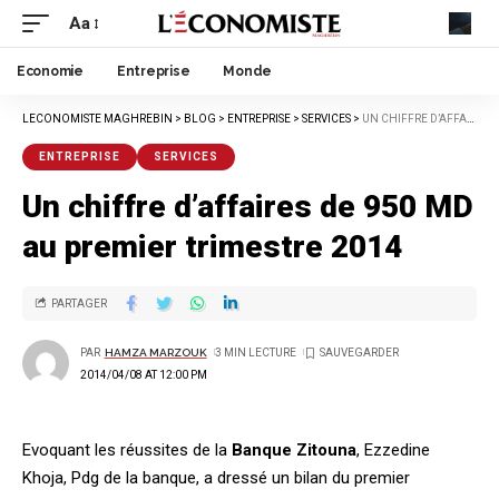
Aa
Economie
Entreprise
Monde
LECONOMISTE MAGHREBIN
>
BLOG
>
ENTREPRISE
>
SERVICES
>
UN CHIFFRE D’AFFAIRES DE 950 MD AU PREMIER TRIMESTRE 2014
ENTREPRISE
SERVICES
Un chiffre d’affaires de 950 MD
au premier trimestre 2014
PARTAGER
PAR
HAMZA MARZOUK
3 MIN LECTURE
2014/04/08 AT 12:00 PM
Evoquant les réussites de la
Banque Zitouna
, Ezzedine
Khoja, Pdg de la banque, a dressé un bilan du premier