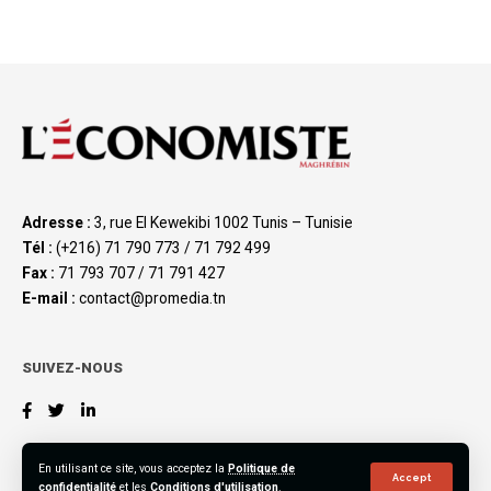
Adresse :
3, rue El Kewekibi 1002 Tunis – Tunisie
Tél :
(+216) 71 790 773 / 71 792 499
Fax :
71 793 707 / 71 791 427
E-mail :
contact@promedia.tn
SUIVEZ-NOUS
En utilisant ce site, vous acceptez la
Politique de
Accept
confidentialité
et les
Conditions d'utilisation
.