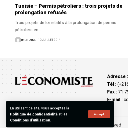
Tunisie – Permis pétroliers : trois projets de
prolongation refusés
Trois projets de loi relatifs à la prolongation de permis
pétroliers en
…
IMEN ZINE
10 JUILLET 2014
Adresse 
Tél :
(+216
Fax :
71 79
E-mail :
co
En utilisant ce site, vous acceptez la
Politique de confidentialité
et les
Accept
Conditions d'utilisation
.
©2023 L’Économiste Maghrébin, All Rights Reserved