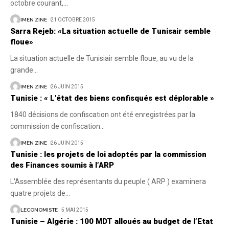
octobre courant,
…
IMEN ZINE
21 OCTOBRE 2015
Sarra Rejeb: «La situation actuelle de Tunisair semble
floue»
La situation actuelle de Tunisiair semble floue, au vu de la
grande
…
IMEN ZINE
26 JUIN 2015
Tunisie : « L’état des biens confisqués est déplorable »
1840 décisions de confiscation ont été enregistrées par la
commission de confiscation
…
IMEN ZINE
26 JUIN 2015
Tunisie : les projets de loi adoptés par la commission
des Finances soumis à l’ARP
L'Assemblée des représentants du peuple ( ARP ) examinera
quatre projets de
…
LECONOMISTE
5 MAI 2015
Tunisie – Algérie : 100 MDT alloués au budget de l’Etat