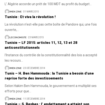
L’ Algérie accorde un prêt de 100 MDT au profit du budget
…
IMEN ZINE
31 MARS 2015
Tunisie : Et viva la révolution !
La révolution n’est-elle pas cette boîte de Pandore qui, une fois
ouverte,
…
LECONOMISTE
23 MARS 2015
Tunisie – LF 2015: articles 11, 12, 13 et 28
anticonstitutionnels
l'Instance du contrôle de la constitutionnalité des lois a accepté
les recours
…
IMEN ZINE
23 DÉCEMBRE 2014
Tunis – H. Ben Hammouda : la Tunisie a besoin d’une
reprise forte des investissements
Selon Hakim Ben Hammouda, le gouvernement a multiplié ses
efforts pour que
…
IMEN ZINE
11 DÉCEMBRE 2014
Tunisie – S. Besbes : l’ endettement a atteint son