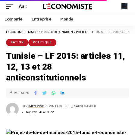
Aa
Economie
Entreprise
Monde
LECONOMISTE MAGHREBIN
>
BLOG
>
NATION
>
POLITIQUE
>
TUNISIE – LF 2015: ARTICLES 11, 12, 13 ET 28 ANTICONSTITUTIONNELS
NATION
POLITIQUE
Tunisie – LF 2015: articles 11,
12, 13 et 28
anticonstitutionnels
PARTAGER
PAR
IMEN ZINE
1 MIN LECTURE
2014/12/23 AT 4:53 PM