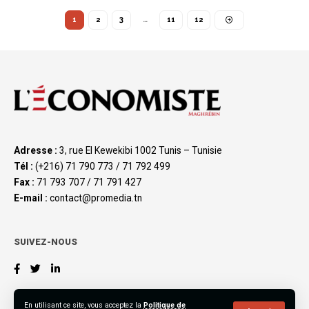
1
2
3
…
11
12
Adresse :
3, rue El Kewekibi 1002 Tunis – Tunisie
Tél :
(+216) 71 790 773 / 71 792 499
Fax :
71 793 707 / 71 791 427
E-mail :
contact@promedia.tn
SUIVEZ-NOUS
En utilisant ce site, vous acceptez la
Politique de