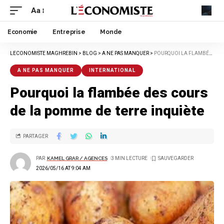
Aa
Economie
Entreprise
Monde
LECONOMISTE MAGHREBIN
>
BLOG
>
A NE PAS MANQUER
>
POURQUOI LA FLAMBÉE DES COURS DE LA POMME DE TERRE INQUIÈTE
A NE PAS MANQUER
INTERNATIONAL
Pourquoi la flambée des cours
de la pomme de terre inquiète
PARTAGER
PAR
KAMEL GRAR / AGENCES
3 MIN LECTURE
2026/05/16 AT 9:04 AM