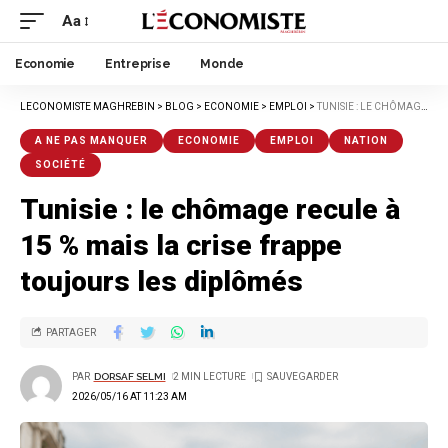
Aa
Economie
Entreprise
Monde
LECONOMISTE MAGHREBIN
>
BLOG
>
ECONOMIE
>
EMPLOI
>
TUNISIE : LE CHÔMAGE RECULE À 15 % MAIS LA CRISE FRAPPE TOUJOURS LES DIPLÔMÉS
A NE PAS MANQUER
ECONOMIE
EMPLOI
NATION
SOCIÉTÉ
Tunisie : le chômage recule à
15 % mais la crise frappe
toujours les diplômés
PARTAGER
PAR
DORSAF SELMI
2 MIN LECTURE
2026/05/16 AT 11:23 AM