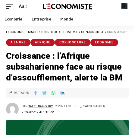
Aa
Economie
Entreprise
Monde
LECONOMISTE MAGHREBIN
>
BLOG
>
ECONOMIE
>
CONJONCTURE
>
CROISSANCE : L’AFRIQUE SUBSAHARIENNE FACE AU RISQUE D’ESSOUFFLEMENT, ALERTE LA BM
A LA UNE
AFRIQUE
CONJONCTURE
ECONOMIE
Croissance : l’Afrique
subsaharienne face au risque
d’essoufflement, alerte la BM
PARTAGER
PAR
TALEL BAHOURY
2 MIN LECTURE
2026/05/12 AT 1:10 PM