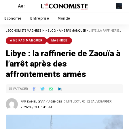
Aa
Economie
Entreprise
Monde
LECONOMISTE MAGHREBIN
>
BLOG
>
A NE PAS MANQUER
>
LIBYE : LA RAFFINERIE DE ZAOUÏA À L’ARRÊT APRÈS DES AFFRONTEMENTS ARMÉS
A NE PAS MANQUER
MAGHREB
Libye : la raffinerie de Zaouïa à
l’arrêt après des
affrontements armés
PARTAGER
PAR
KAMEL GRAR / AGENCES
3 MIN LECTURE
2026/05/09 AT 1:41 PM