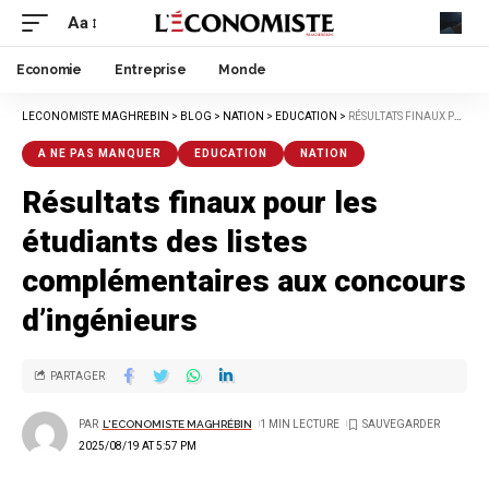
Aa
Economie
Entreprise
Monde
LECONOMISTE MAGHREBIN
>
BLOG
>
NATION
>
EDUCATION
>
RÉSULTATS FINAUX POUR LES ÉTUDIANTS DES LISTES COMPLÉMENTAIRES AUX CONCOURS D’INGÉNIEURS
A NE PAS MANQUER
EDUCATION
NATION
Résultats finaux pour les
étudiants des listes
complémentaires aux concours
d’ingénieurs
PARTAGER
PAR
L'ECONOMISTE MAGHRÉBIN
1 MIN LECTURE
2025/08/19 AT 5:57 PM