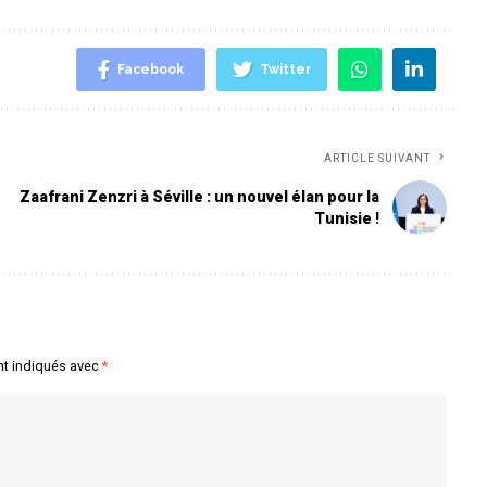
Facebook
Twitter
ARTICLE SUIVANT
Zaafrani Zenzri à Séville : un nouvel élan pour la
Tunisie !
nt indiqués avec
*