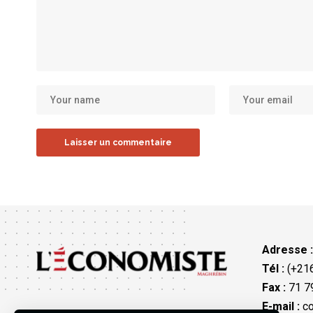
Adresse 
Tél :
(+216
Fax :
71 79
E-mail :
co