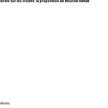
ntérêts sur les crédits: la proposition de Mourad Hattab
inances