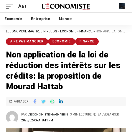
Aa
Economie
Entreprise
Monde
LECONOMISTE MAGHREBIN
>
BLOG
>
ECONOMIE
>
FINANCE
>
NON APPLICATION DE LA LOI DE RÉDUCTION DES INTÉRÊTS SUR LES CRÉDITS: LA PROPOSITION DE MOURAD HATTAB
A NE PAS MANQUER
ECONOMIE
FINANCE
Non application de la loi de
réduction des intérêts sur les
crédits: la proposition de
Mourad Hattab
PARTAGER
PAR
L'ECONOMISTE MAGHRÉBIN
3 MIN LECTURE
2025/02/06 AT 8:41 PM