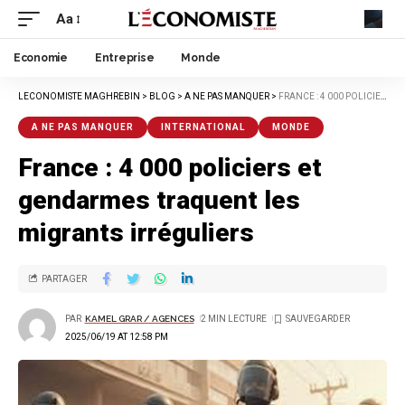
Aa
Economie
Entreprise
Monde
LECONOMISTE MAGHREBIN
>
BLOG
>
A NE PAS MANQUER
>
FRANCE : 4 000 POLICIERS ET GENDARMES TRAQUENT LES MIGRANTS IRRÉGULIERS
A NE PAS MANQUER
INTERNATIONAL
MONDE
France : 4 000 policiers et
gendarmes traquent les
migrants irréguliers
PARTAGER
PAR
KAMEL GRAR / AGENCES
2 MIN LECTURE
2025/06/19 AT 12:58 PM