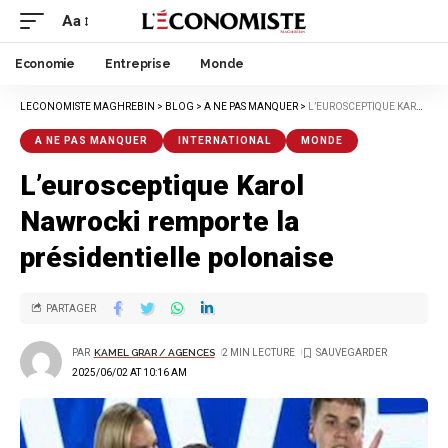
Aa
Economie
Entreprise
Monde
LECONOMISTE MAGHREBIN
>
BLOG
>
A NE PAS MANQUER
>
L’EUROSCEPTIQUE KAROL NAWROCKI REMPORTE LA PRÉSIDENTIELLE POLONAISE
A NE PAS MANQUER
INTERNATIONAL
MONDE
L’eurosceptique Karol
Nawrocki remporte la
présidentielle polonaise
PARTAGER
PAR
KAMEL GRAR / AGENCES
2 MIN LECTURE
2025/06/02 AT 10:16 AM