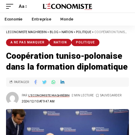
Aa
Economie
Entreprise
Monde
LECONOMISTE MAGHREBIN
>
BLOG
>
NATION
>
POLITIQUE
>
COOPÉRATION TUNISO-POLONAISE DANS LA FORMATION DIPLOMATIQUE
A NE PAS MANQUER
NATION
POLITIQUE
Coopération tuniso-polonaise
dans la formation diplomatique
PARTAGER
PAR
L'ECONOMISTE MAGHRÉBIN
2 MIN LECTURE
2024/12/10 AT 9:47 AM