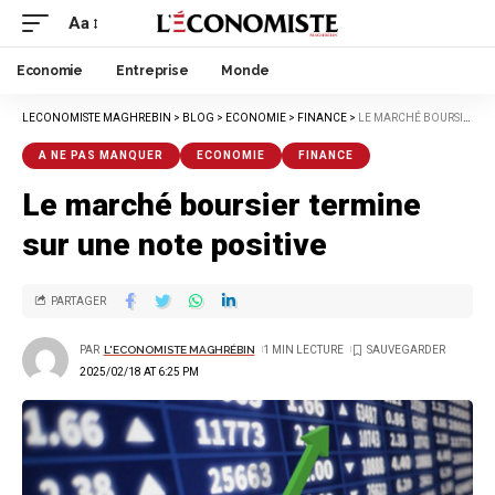
Aa
Economie
Entreprise
Monde
LECONOMISTE MAGHREBIN
>
BLOG
>
ECONOMIE
>
FINANCE
>
LE MARCHÉ BOURSIER TERMINE SUR UNE NOTE POSITIVE
A NE PAS MANQUER
ECONOMIE
FINANCE
Le marché boursier termine
sur une note positive
PARTAGER
PAR
L'ECONOMISTE MAGHRÉBIN
1 MIN LECTURE
2025/02/18 AT 6:25 PM