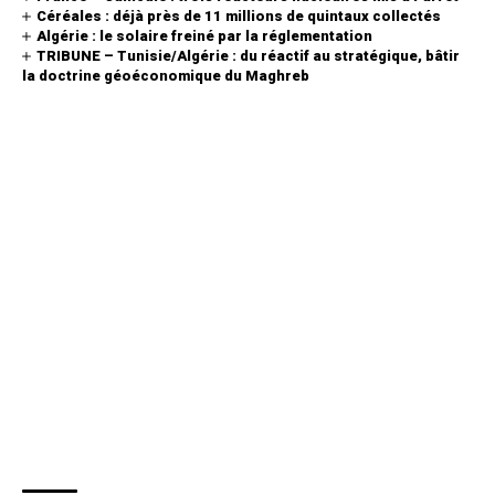
Céréales : déjà près de 11 millions de quintaux collectés
Algérie : le solaire freiné par la réglementation
TRIBUNE – Tunisie/Algérie : du réactif au stratégique, bâtir
la doctrine géoéconomique du Maghreb