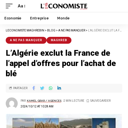
Aa
Economie
Entreprise
Monde
LECONOMISTE MAGHREBIN
>
BLOG
>
A NE PAS MANQUER
>
L’ALGÉRIE EXCLUT LA FRANCE DE L’APPEL D’OFFRES POUR L’ACHAT DE BLÉ
A NE PAS MANQUER
MAGHREB
L’Algérie exclut la France de
l’appel d’offres pour l’achat de
blé
PARTAGER
PAR
KAMEL GRAR / AGENCES
2 MIN LECTURE
2024/10/12 AT 10:28 AM