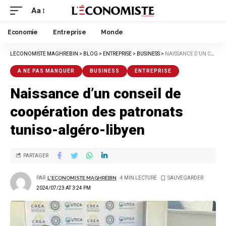
Aa
Economie
Entreprise
Monde
LECONOMISTE MAGHREBIN
>
BLOG
>
ENTREPRISE
>
BUSINESS
>
NAISSANCE D’UN CONSEIL DE COOPÉRATION DES PATRONATS TUNISO-ALGÉRO-LIBYEN
A NE PAS MANQUER
BUSINESS
ENTREPRISE
Naissance d’un conseil de
coopération des patronats
tuniso-algéro-libyen
PARTAGER
PAR
L'ECONOMISTE MAGHRÉBIN
4 MIN LECTURE
2024/07/23 AT 3:24 PM