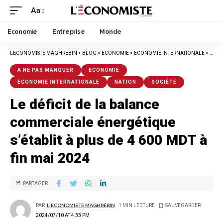
Aa
Economie
Entreprise
Monde
LECONOMISTE MAGHREBIN
>
BLOG
>
ECONOMIE
>
ECONOMIE INTERNATIONALE
>
LE DÉ
A NE PAS MANQUER
ECONOMIE
ECONOMIE INTERNATIONALE
NATION
SOCIÉTÉ
Le déficit de la balance
commerciale énergétique
s’établit à plus de 4 600 MDT à
fin mai 2024
PARTAGER
PAR
L'ECONOMISTE MAGHRÉBIN
1 MIN LECTURE
2024/07/10 AT 4:33 PM